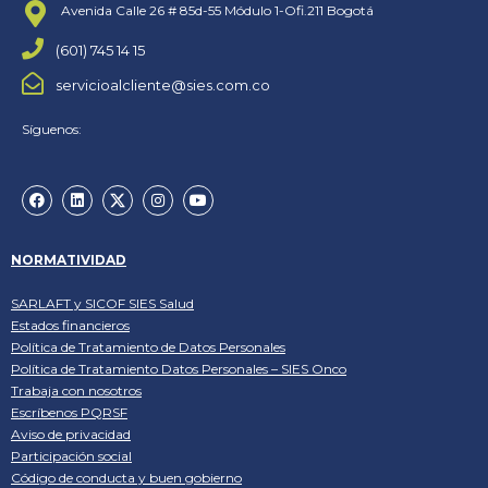
Avenida Calle 26 # 85d-55 Módulo 1-Ofi.211 Bogotá
(601) 745 14 15
servicioalcliente@sies.com.co
Síguenos:
NORMATIVIDAD
SARLAFT y SICOF SIES Salud
Estados financieros
Política de Tratamiento de Datos Personales
Política de Tratamiento Datos Personales – SIES Onco
Trabaja con nosotros
Escríbenos PQRSF
Aviso de privacidad
Participación social
Código de conducta y buen gobierno