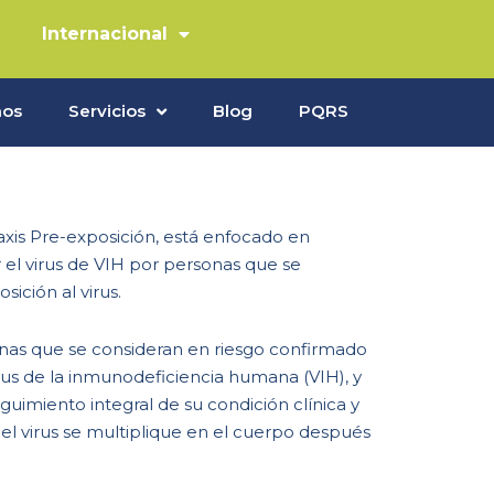
Internacional
mos
Servicios
Blog
PQRS
xis Pre-exposición, está enfocado en
r el virus de VIH por personas que se
ición al virus.
onas que se consideran en riesgo confirmado
rus de la inmunodeficiencia humana (VIH), y
uimiento integral de su condición clínica y
 el virus se multiplique en el cuerpo después