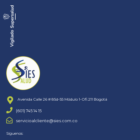
Avenida Calle 26 # 85d-55 Módulo 1-Ofi.211 Bogotá
(601) 745 14 15
servicioalcliente@sies.com.co
Síguenos: