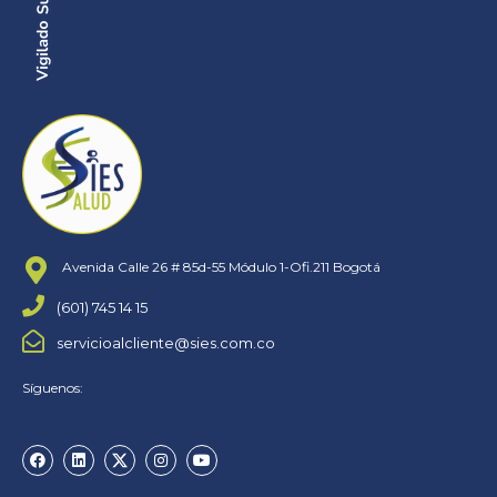
Avenida Calle 26 # 85d-55 Módulo 1-Ofi.211 Bogotá
(601) 745 14 15
servicioalcliente@sies.com.co
Síguenos: