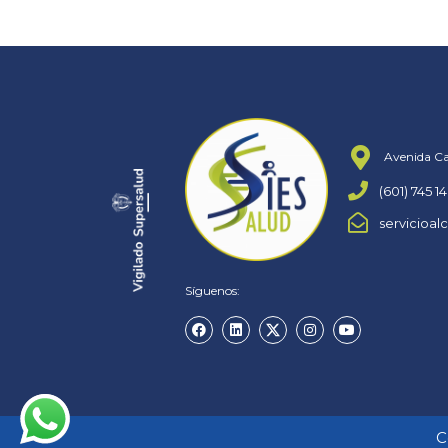
Avenida Ca
(601) 745 14
servicioal
Síguenos:
C