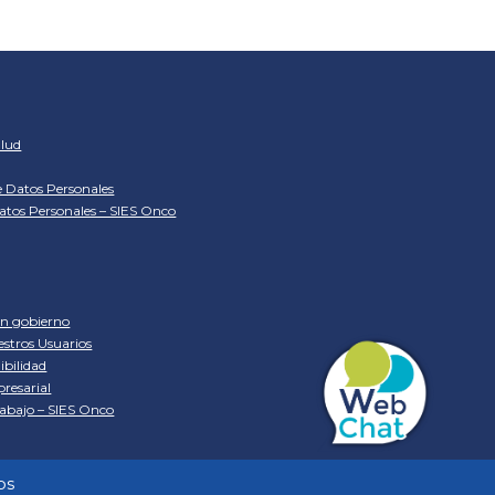
lud
e Datos Personales
atos Personales – SIES Onco
en gobierno
estros Usuarios
ibilidad
resarial
abajo – SIES Onco
os