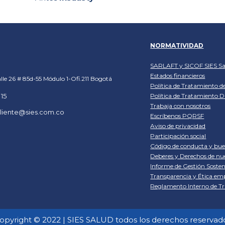
NORMATIVIDAD
SARLAFT y SICOF SIES Sa
Estados financieros
lle 26 # 85d-55 Módulo 1-Ofi.211 Bogotá
Política de Tratamiento d
 15
Política de Tratamiento D
Trabaja con nosotros
cliente@sies.com.co
Escríbenos PQRSF
Aviso de privacidad
Participación social
Código de conducta y bu
Deberes y Derechos de nu
Informe de Gestión Sosten
Transparencia y Ética emp
Reglamento Interno de Tr
opyright © 2022 | SIES SALUD todos los derechos reservad