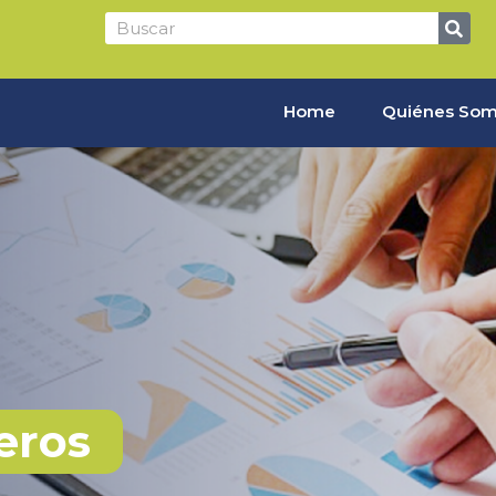
Home
Quiénes So
eros