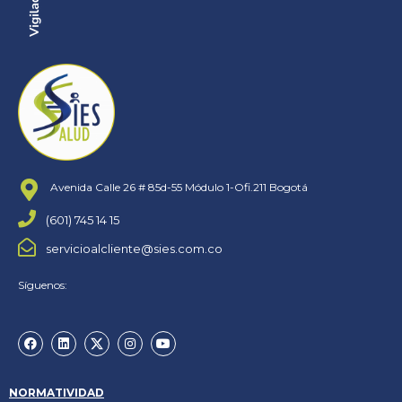
Avenida Calle 26 # 85d-55 Módulo 1-Ofi.211 Bogotá
(601) 745 14 15
servicioalcliente@sies.com.co
Síguenos:
NORMATIVIDAD