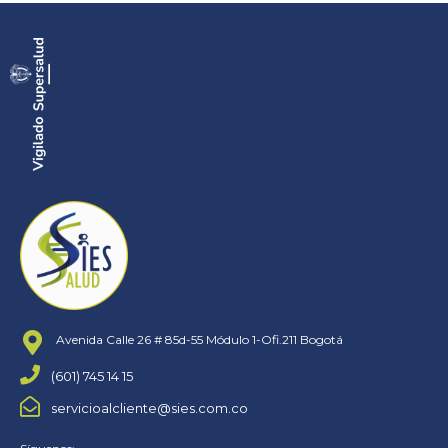
Avenida Calle 26 # 85d-55 Módulo 1-Ofi.211 Bogotá
(601) 745 14 15
servicioalcliente@sies.com.co