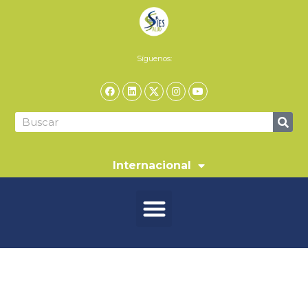
Síguenos:
Internacional
Tuberculosis:
más que un
diagnóstico, una historia de