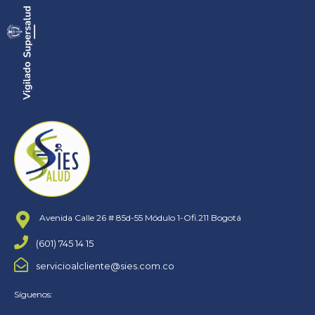
Avenida Calle 26 # 85d-55 Módulo 1-Ofi.211 Bogotá
(601) 745 14 15
servicioalcliente@sies.com.co
Síguenos: