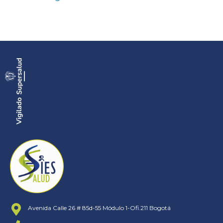
Avenida Calle 26 # 85d-55 Módulo 1-Ofi.211 Bogotá